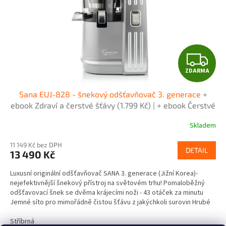
o
k
d
t
u
ů
k
t
Z
ů
ZDARMA
D
Sana EUJ-828 - šnekový odšťavňovač 3. generace
+
A
ebook Zdraví a čerstvé šťávy (1.799 Kč) | + ebook Čerstvé
ovocné a zeleninové šťávy (2.050 Kč)
R
Skladem
M
11 149 Kč bez DPH
DETAIL
13 490 Kč
A
Luxusní originální odšťavňovač SANA 3. generace (Jižní Korea)-
nejefektivnější šnekový přístroj na světovém trhu! Pomaloběžný
odšťavovací šnek se dvěma krájecími noži - 43 otáček za minutu
Jemné síto pro mimořádně čistou šťávu z jakýchkoli surovin Hrubé
síto pro šťávu s kousky dužiny nebo pro měkké suroviny Pouzdro
na sorbet z mraženého ovoce
Stříbrná