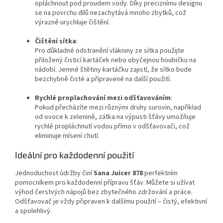
opláchnout pod proudem vody. Díky preciznímu designu
se na povrchu dílů nezachytává mnoho zbytků, což
výrazně urychluje čištění.
Čištění sítka
:
Pro důkladné odstranění vlákniny ze sítka použijte
přiložený čisticí kartáček nebo obyčejnou houbičku na
nádobí. Jemné štětiny kartáčku zajistí, že sítko bude
bezchybně čisté a připravené na další použití.
Rychlé proplachování mezi odšťavováním
:
Pokud přecházíte mezi různými druhy surovin, například
od ovoce k zelenině, zátka na výpusti šťávy umožňuje
rychlé propláchnutí vodou přímo v odšťavovači, což
eliminuje mísení chutí.
Ideální pro každodenní použití
Jednoduchost údržby činí
Sana Juicer 878
perfektním
pomocníkem pro každodenní přípravu šťáv. Můžete si užívat
výhod čerstvých nápojů bez zbytečného zdržování a práce.
Odšťavovač je vždy připraven k dalšímu použití – čistý, efektivní
a spolehlivý.