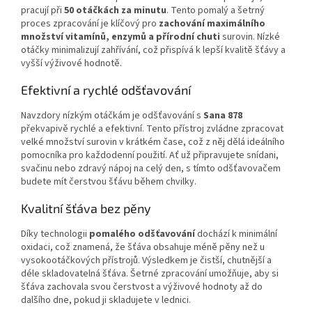
pracují při
50 otáčkách za minutu
. Tento pomalý a šetrný
proces zpracování je klíčový pro
zachování maximálního
množství vitamínů, enzymů a přírodní chuti
surovin. Nízké
otáčky minimalizují zahřívání, což přispívá k lepší kvalitě šťávy a
vyšší výživové hodnotě.
Efektivní a rychlé odšťavování
Navzdory nízkým otáčkám je odšťavování s
Sana 878
překvapivě rychlé a efektivní. Tento přístroj zvládne zpracovat
velké množství surovin v krátkém čase, což z něj dělá ideálního
pomocníka pro každodenní použití. Ať už připravujete snídani,
svačinu nebo zdravý nápoj na celý den, s tímto odšťavovačem
budete mít čerstvou šťávu během chvilky.
Kvalitní šťáva bez pěny
Díky technologii
pomalého odšťavování
dochází k minimální
oxidaci, což znamená, že šťáva obsahuje méně pěny než u
vysokootáčkových přístrojů. Výsledkem je čistší, chutnější a
déle skladovatelná šťáva. Šetrné zpracování umožňuje, aby si
šťáva zachovala svou čerstvost a výživové hodnoty až do
dalšího dne, pokud ji skladujete v lednici.