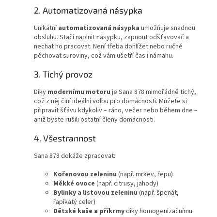
2. Automatizovaná násypka
Unikátní
automatizovaná násypka
umožňuje snadnou
obsluhu. Stačí naplnit násypku, zapnout odšťavovač a
nechat ho pracovat. Není třeba dohlížet nebo ručně
pěchovat suroviny, což vám ušetří čas i námahu.
3. Tichý provoz
Díky
modernímu motoru
je Sana 878 mimořádně tichý,
což z něj činí ideální volbu pro domácnosti. Můžete si
připravit šťávu kdykoliv – ráno, večer nebo během dne –
aniž byste rušili ostatní členy domácnosti.
4. Všestrannost
Sana 878 dokáže zpracovat:
Kořenovou zeleninu
(např. mrkev, řepu)
Měkké ovoce
(např. citrusy, jahody)
Bylinky a listovou zeleninu
(např. špenát,
řapíkatý celer)
Dětské kaše a příkrmy
díky homogenizačnímu