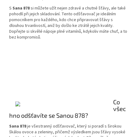
S
Sana 878
si můžete užít nejen zdravé a chutné šťávy, ale také
pohodlí při jejich skladování. Tento odšťavovač je ideálním
pomocníkem pro každého, kdo chce připravovat šťávy s
dlouhou trvanlivostí, aniž by došlo ke ztrátě jejich kvality.
Dopřejte si skvělé nápoje plné vitamínů, kdykoliv máte chuť, a to
bez kompromisů.
Co
všec
hno odšťavíte se Sanou 878?
Sana 878
je všestranný odšťavovač, který si poradí s širokou
škálou ovoce a zeleniny, přičemž výsledkem jsou šťávy vysoké