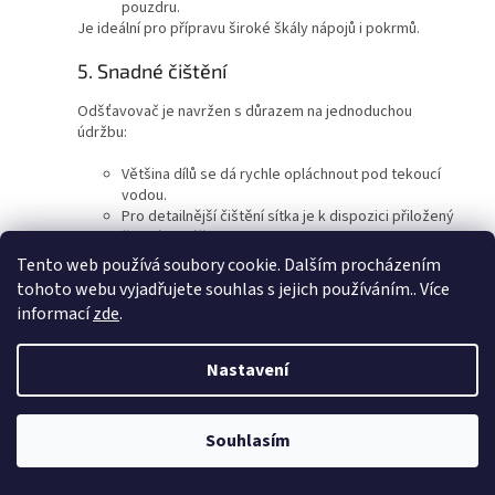
pouzdru.
Je ideální pro přípravu široké škály nápojů i pokrmů.
5. Snadné čištění
Odšťavovač je navržen s důrazem na jednoduchou
údržbu:
Většina dílů se dá rychle opláchnout pod tekoucí
vodou.
Pro detailnější čištění sítka je k dispozici přiložený
čisticí kartáček.
Tento web používá soubory cookie. Dalším procházením
6. Dlouhá životnost
tohoto webu vyjadřujete souhlas s jejich používáním.. Více
informací
zde
.
Konstrukce z
kvalitních materiálů
, jako je odolný plast a
nerezová ocel, zaručuje dlouhou životnost odšťavovače i
při každodenním používání.
Nastavení
Proč si vybrat Sana EUJ-878?
Souhlasím
Sana 878 je odšťavovač, který spojuje
efektivitu, pohodlí a
všestrannost
. Je perfektní volbou pro každého, kdo hledá
vysoce kvalitní zařízení, které umožní rychlou a snadnou