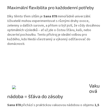
Maximální flexibilita pro každodenní potřeby
Díky těmto třem sítům je
Sana 878
mimořádně univerzální.
Uživatelé mohou experimentovat s různými druhy ovoce,
zeleniny a dalších surovin, a přitom si být jistí, že vždy dosáhnou
optimálních výsledků – ať už jde o čistou šťávu, kaši, nebo
dezertní pochoutku. Tento přístroj je ideální volbou pro
každého, kdo hledá všestranný a výkonný odšťavovač do
domácnosti.
Vaku
ová
nádoba = šťáva do zásoby
Sana 878
přichází s praktickou vakuovou nádobou o objemu
1,5