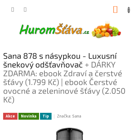
Přejít
NÁKUP
na
obsah
KOŠÍK
Sana 878 s násypkou - Luxusní
šnekový odšťavňovač
+ DÁRKY
ZDARMA: ebook Zdraví a čerstvé
šťávy (1.799 Kč) | ebook Čerstvé
ovocné a zeleninové šťávy (2.050
Kč)
Značka:
Sana
Akce
Novinka
Tip