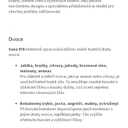
kvality, bohaté chuti a výživových hodnot. Díky pečlivě
navrženému designu a speciálnímu příslušenství je ideální pro
všechny potřeby odšťavování.
.
Ovoce
Sana 878
efektivně zpracovává běžné i méně tradiční druhy
ovoce:
Jablka, hrušky, citrusy, jahody, hroznové víno,
melouny, ananas
:
Pro vláknité a měkčí ovoce, jako je ananas nebo citrusy, je
součástí balení hrubé síto. To umožňuje snadné lisování a
získávání šťávy s kousky dužiny, což ocení zejména
milovníci citrusových šťáv.
Bobuloviny (rybíz, josta, angrešt, maliny, ostružiny)
:
Při lisování bobulovin doporučujeme jejich kombinaci s
jinými druhy ovoce, například jablky. Tím zvýšíte
efektivitu lisování a výtěžnost šťávy.