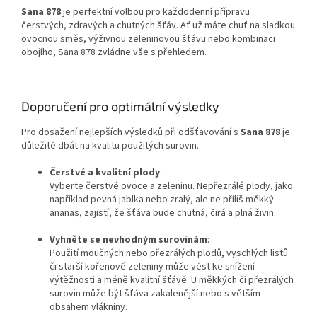
Sana 878
je perfektní volbou pro každodenní přípravu
čerstvých, zdravých a chutných šťáv. Ať už máte chuť na sladkou
ovocnou směs, výživnou zeleninovou šťávu nebo kombinaci
obojího, Sana 878 zvládne vše s přehledem.
Doporučení pro optimální výsledky
Pro dosažení nejlepších výsledků při odšťavování s
Sana 878
je
důležité dbát na kvalitu použitých surovin.
Čerstvé a kvalitní plody
:
Vyberte čerstvé ovoce a zeleninu. Nepřezrálé plody, jako
například pevná jablka nebo zralý, ale ne příliš měkký
ananas, zajistí, že šťáva bude chutná, čirá a plná živin.
Vyhněte se nevhodným surovinám
:
Použití moučných nebo přezrálých plodů, vyschlých listů
či starší kořenové zeleniny může vést ke snížení
výtěžnosti a méně kvalitní šťávě. U měkkých či přezrálých
surovin může být šťáva zakalenější nebo s větším
obsahem vlákniny.