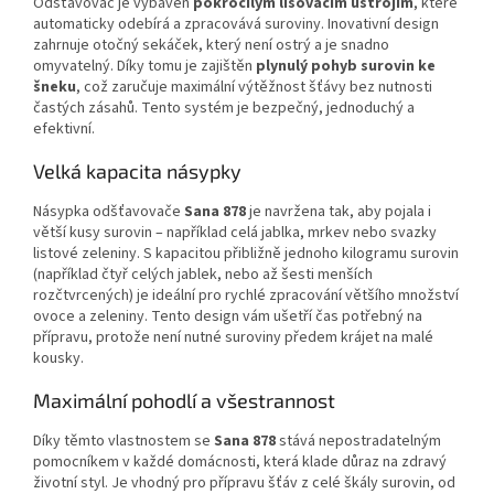
Odšťavovač je vybaven
pokročilým lisovacím ústrojím
, které
automaticky odebírá a zpracovává suroviny. Inovativní design
zahrnuje otočný sekáček, který není ostrý a je snadno
omyvatelný. Díky tomu je zajištěn
plynulý pohyb surovin ke
šneku
, což zaručuje maximální výtěžnost šťávy bez nutnosti
častých zásahů. Tento systém je bezpečný, jednoduchý a
efektivní.
Velká kapacita násypky
Násypka odšťavovače
Sana 878
je navržena tak, aby pojala i
větší kusy surovin – například celá jablka, mrkev nebo svazky
listové zeleniny. S kapacitou přibližně jednoho kilogramu surovin
(například čtyř celých jablek, nebo až šesti menších
rozčtvrcených) je ideální pro rychlé zpracování většího množství
ovoce a zeleniny. Tento design vám ušetří čas potřebný na
přípravu, protože není nutné suroviny předem krájet na malé
kousky.
Maximální pohodlí a všestrannost
Díky těmto vlastnostem se
Sana 878
stává nepostradatelným
pomocníkem v každé domácnosti, která klade důraz na zdravý
životní styl. Je vhodný pro přípravu šťáv z celé škály surovin, od