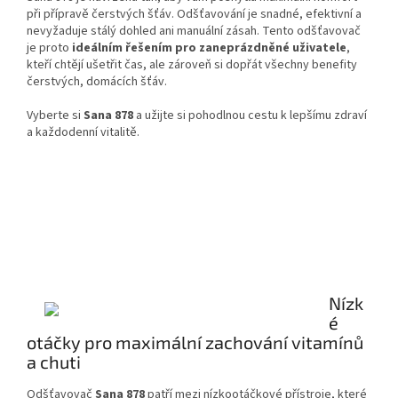
při přípravě čerstvých šťáv. Odšťavování je snadné, efektivní a
nevyžaduje stálý dohled ani manuální zásah. Tento odšťavovač
je proto
ideálním řešením pro zaneprázdněné uživatele
,
kteří chtějí ušetřit čas, ale zároveň si dopřát všechny benefity
čerstvých, domácích šťáv.
Vyberte si
Sana 878
a užijte si pohodlnou cestu k lepšímu zdraví
a každodenní vitalitě.
Nízk
é
otáčky pro maximální zachování vitamínů
a chuti
Odšťavovač
Sana 878
patří mezi nízkootáčkové přístroje, které