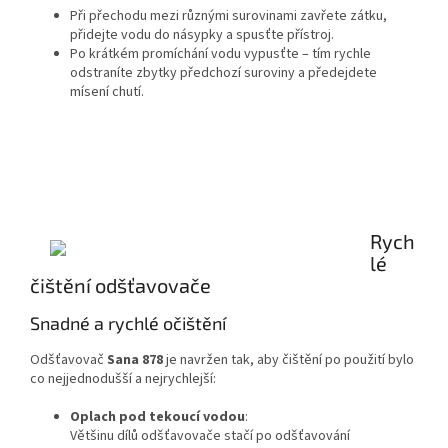
Při přechodu mezi různými surovinami zavřete zátku,
přidejte vodu do násypky a spusťte přístroj.
Po krátkém promíchání vodu vypusťte – tím rychle
odstraníte zbytky předchozí suroviny a předejdete
mísení chutí.
Rych
lé
čištění odšťavovače
Snadné a rychlé očištění
Odšťavovač
Sana 878
je navržen tak, aby čištění po použití bylo
co nejjednodušší a nejrychlejší:
Oplach pod tekoucí vodou
:
Většinu dílů odšťavovače stačí po odšťavování