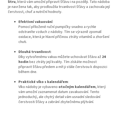
litru
, která vám umožní připravit šťávu i na později. Tato nádoba
je navržena tak, aby prodloužila trvanlivost šťávy a zachovala její
čerstvost, chuť a nutriční hodnoty.
Efektivní vakuování
:
Pomocí přiložené ruční pumpičky snadno a rychle
odstraníte vzduch z nádoby. Tím se výrazně zpomalí
oxidace, která je hlavní příčinou ztráty vitamínů a zhoršení
chuti.
Dlouhá trvanlivost
:
Díky vytvořenému vakuu můžete uchovávat šťávu až
24
hodin
bez ztráty její kvality. Tím získáte možnost
připravit šťávu předem a mít ji stále čerstvou k dispozici
během dne.
Praktické víko s kalendářem
:
Víko nádoby je vybaveno
otočným kalendářem
, který
vám umožní zaznamenat datum zavakuování. Tento
jednoduchý, ale chytrý detail vám usnadní sledování
čerstvosti šťávy a zabrání zbytečnému plýtvání.