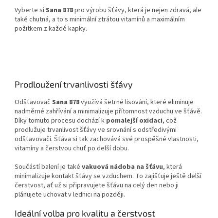
Vyberte si
Sana 878
pro výrobu šťávy, která je nejen zdravá, ale
také chutná, a to s minimální ztrátou vitamínů a maximálním
požitkem z každé kapky.
Prodloužení trvanlivosti šťávy
Odšťavovač
Sana 878
využívá šetrné lisování, které eliminuje
nadměrné zahřívání a minimalizuje přítomnost vzduchu ve šťávě.
Díky tomuto procesu dochází k
pomalejší oxidaci
, což
prodlužuje trvanlivost šťávy ve srovnání s odstředivými
odšťavovači. Šťáva si tak zachovává své prospěšné vlastnosti,
vitamíny a čerstvou chuť po delší dobu.
Součástí balení je také
vakuová nádoba na šťávu
, která
minimalizuje kontakt šťávy se vzduchem. To zajišťuje ještě delší
čerstvost, ať už si připravujete šťávu na celý den nebo ji
plánujete uchovat v lednici na později.
Ideální volba pro kvalitu a čerstvost