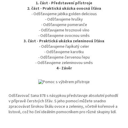
1. část - Představení přístroje
2. část - Praktická ukázka ovocná šťáva
- Odšťavujeme jablka golden delicious
- Odšťavujeme hrušky
- Odšťavujeme pomeranče
- Odšťavujeme hroznové víno
- Odšťavujeme ovocnou směs
3. část - Praktická ukázka zeleninová šťáva
- Odšťavujeme řapíkatý celer
- Odšťavujeme karotku
- Odšťavujeme červenou řepu
- Odšťavujeme zeleninovou směs
4 - Závěr
Odšťavovač Sana 878 s násypkou představuje absolutní pohodlí
v přípravě čerstvých šťáv. S jeho pomocí můžete snadno
zpracovávat širokou škálu ovoce a zeleniny, včetně kořenové a
listové, což ho činí ideálním pomocníkem pro různé skupiny lidí.