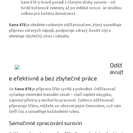
Sana 878 si hravě poradí s různými druhy surovin – od
tvrdé kořenové zeleniny až po měkké ovoce. Je skvělou
volbou pro každou domácnost.
Sana 878
je ideálním rodinným odšťavovačem, který usnadňuje
přípravu zdravých nápojů, podporuje zdravý životní styl a
eliminuje zbytečný stres i námahu.
Odšť
avujt
e efektivně a bez zbytečné práce
Se
Sana 878
je příprava šťáv rychlá a pohodlná. Odšťavovač
vyžaduje minimální manuální zásah – stačí naplnit násypku,
zapnout přístroj a nechat ho pracovat. Zatímco odšťavovač
připravuje šťávu, můžete se věnovat jiným činnostem, což vám
šetří čas a usnadňuje každodenní rutinu.
Samočinné zpracování surovin