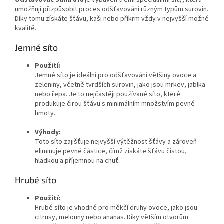
umožňují přizpůsobit proces odšťavování různým typům surovin.
Díky tomu získáte šťávu, kaši nebo příkrm vždy v nejvyšší možné
kvalitě.
Jemné síto
Použití:
Jemné síto je ideální pro odšťavování většiny ovoce a
zeleniny, včetně tvrdších surovin, jako jsou mrkev, jablka
nebo řepa. Je to nejčastěji používané síto, které
produkuje čirou šťávu s minimálním množstvím pevné
hmoty.
Výhody:
Toto síto zajišťuje nejvyšší výtěžnost šťávy a zároveň
eliminuje pevné částice, čímž získáte šťávu čistou,
hladkou a příjemnou na chuť.
Hrubé síto
Použití:
Hrubé síto je vhodné pro měkčí druhy ovoce, jako jsou
citrusy, melouny nebo ananas. Díky větším otvorům