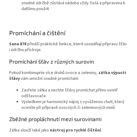
snadné údržbě zůstává nádoba vždy čistá a připravena k
dalšímu použití.
Promíchání a čištění
Sana 878
přináší praktické funkce, které usnadňují přípravu šťáv
i údržbu přístroje.
Promíchání šťáv z různých surovin
Pokud kombinujete více druhů ovoce a zeleniny,
zátka výpusti
šťávy
vám umožní snadné promíchání:
Zavřete zátku a nechte šťávy promíchat přímo uvnitř
odšťavovače.
Výsledkem je harmonický nápoj s vyváženou chutí, který
oceníte při přípravě ovocných či zeleninových mixů.
Zběžné propláchnutí mezi surovinami
Zátka slouží také jako
nástroj pro rychlé čištění
: