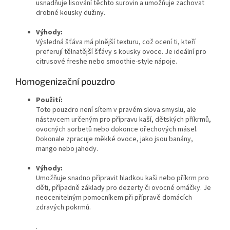
usnadňuje lisování těchto surovin a umožňuje zachovat
drobné kousky dužiny.
Výhody:
Výsledná šťáva má plnější texturu, což ocení ti, kteří
preferují tělnatější šťávy s kousky ovoce. Je ideální pro
citrusové freshe nebo smoothie-style nápoje.
Homogenizační pouzdro
Použití:
Toto pouzdro není sítem v pravém slova smyslu, ale
nástavcem určeným pro přípravu kaší, dětských příkrmů,
ovocných sorbetů nebo dokonce ořechových másel.
Dokonale zpracuje měkké ovoce, jako jsou banány,
mango nebo jahody.
Výhody:
Umožňuje snadno připravit hladkou kaši nebo příkrm pro
děti, případně základy pro dezerty či ovocné omáčky. Je
neocenitelným pomocníkem při přípravě domácích
zdravých pokrmů.
.