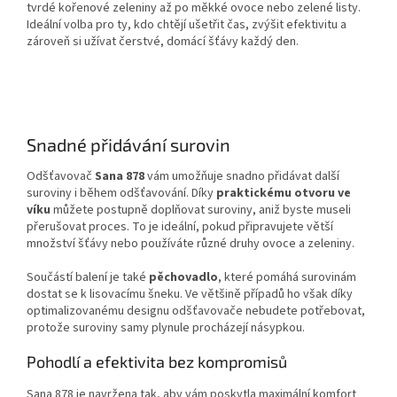
tvrdé kořenové zeleniny až po měkké ovoce nebo zelené listy.
Ideální volba pro ty, kdo chtějí ušetřit čas, zvýšit efektivitu a
zároveň si užívat čerstvé, domácí šťávy každý den.
Snadné přidávání surovin
Odšťavovač
Sana 878
vám umožňuje snadno přidávat další
suroviny i během odšťavování. Díky
praktickému otvoru ve
víku
můžete postupně doplňovat suroviny, aniž byste museli
přerušovat proces. To je ideální, pokud připravujete větší
množství šťávy nebo používáte různé druhy ovoce a zeleniny.
Součástí balení je také
pěchovadlo
, které pomáhá surovinám
dostat se k lisovacímu šneku. Ve většině případů ho však díky
optimalizovanému designu odšťavovače nebudete potřebovat,
protože suroviny samy plynule procházejí násypkou.
Pohodlí a efektivita bez kompromisů
Sana 878 je navržena tak, aby vám poskytla maximální komfort