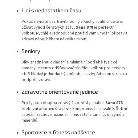
Lidi s nedostatkem času
Pokud nemáte čas trávit hodiny v kuchyni, ale chcete si
užívat výhod čerstvých šťáv,
Sana 878
je perfektní
volbou. Rychlé a jednoduché použití vám umožní připravit
zdravý nápoj během několika minut.
Seniory
Díky snadnému ovládání a minimální potřebě fyzické
námahy je tento odšťavovač skvělou volbou pro seniory,
kteří hledají jednoduchý způsob, jak zlepšit svou stravu a
podpořit zdraví.
Zdravotně orientované jedince
Pro ty, kdo dbají na zdravý životní styl, nabízí
Sana 878
efektivní přípravu šťáv bez kompromisů na kvalitě. Šetrné
lisování zachová maximální množství vitamínů, enzymů a
minerálů.
Sportovce a fitness nadšence