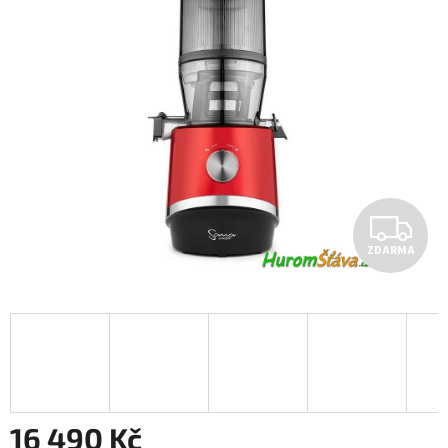
Z
ZDARMA
D
A
R
M
A
16 490 Kč