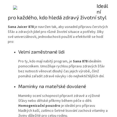
Ideál
ní
pro každého, kdo hledá zdravý životní styl
Sana Juicer 878
je navržen tak, aby usnadnil přípravu čerstvých
šťáv a zdravých jídel pro různé životní situace a potřeby. Díky
své univerzálnosti, jednoduchosti použití a efektivitě se hodí
pro:
Velmi zaměstnané lidi
Pro ty, kdo mají nabitý program, je
Sana 878
ideálním
pomocníkem. Umožňuje rychlou přípravu zdravých šťáv
bez nutnosti věnovat dlouhý čas jejich výrobě, čímž
pomáhá zařadit zdravé návyky i do nejhektičtějších dní.
Maminky na mateřské dovolené
Maminky ocení schopnost připravit zdravé a výživné
šťávy nebo dětské příkrmy během péče o děti.
Homogenizační pouzdro
je ideální pro přípravu
hladkých kaší, zatímco šetrné lisování zachová vitamíny a
živiny důležité pro celou rodinu.