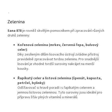
.
Zelenina
Sana 878
je rovněž skvělým pomocníkem při zpracování různých
druhů zeleniny:
Kořenová zelenina (mrkev, červená řepa, bulvový
celer)
:
Díky zesíleným dílům lisovacího ústrojí zvládne přístroj
pravidelně zpracovávat tvrdou zeleninu. Pro snadnější
lisování je vhodné tvrdší suroviny nakrájet na menší
kousky.
Řapíkatý celer a listová zelenina (špenát, kapusta,
petržel, bylinky)
:
Odšťavovač si hravě poradí i s řapíkatým celerem a
jemnou listovou zeleninou. Tyto suroviny jsou ideální pro
přípravu šťáv plných vitamínů a minerálů.