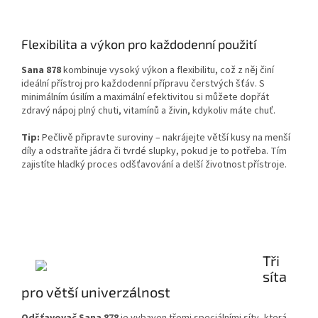
Flexibilita a výkon pro každodenní použití
Sana 878
kombinuje vysoký výkon a flexibilitu, což z něj činí
ideální přístroj pro každodenní přípravu čerstvých šťáv. S
minimálním úsilím a maximální efektivitou si můžete dopřát
zdravý nápoj plný chuti, vitamínů a živin, kdykoliv máte chuť.
Tip:
Pečlivě připravte suroviny – nakrájejte větší kusy na menší
díly a odstraňte jádra či tvrdé slupky, pokud je to potřeba. Tím
zajistíte hladký proces odšťavování a delší životnost přístroje.
Tři
síta
pro větší univerzálnost
Odšťavovač Sana 878
je vybaven třemi speciálními síty, která