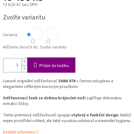
13 628 Kč bez DPH
Měrná
Zvolte variantu
cena:
Varianta
Můžeme doručit do:
Zvolte variantu
Přidat do košíku
Luxusní originální odšťavňovač
SANA 878
s černou násypkou a
elegantním stříbrným kovovým proužkem
Odšťavovací šnek se dvěma krájecími noži
zajišťuje dokonalou
extrakci šťávy.
Tento prémiový odšťavňovač spojuje
stylový a funkční design
. Nabízí
nejen prvotřídní vzhled, ale také vysokou odolnost a maximální hygienu.
Detailní informace